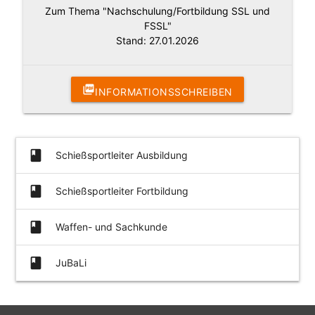
Zum Thema "Nachschulung/Fortbildung SSL und
FSSL"
Stand: 27.01.2026
picture_as_pdf
INFORMATIONSSCHREIBEN
book
Schießsportleiter Ausbildung
book
Schießsportleiter Fortbildung
book
Waffen- und Sachkunde
book
JuBaLi